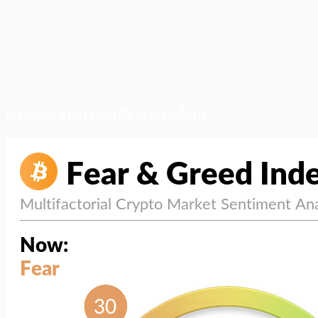
สภาวะตลาด (ความกลัว vs ความโลภ)