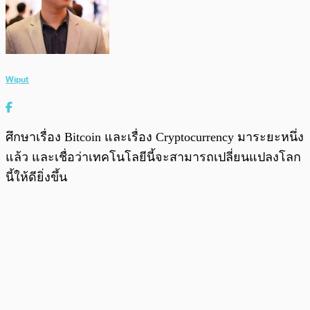
Wiput
ศึกษาเรื่อง Bitcoin และเรื่อง Cryptocurrency มาระยะหนึ่ง
แล้ว และเชื่อว่าเทคโนโลยีนี้จะสามารถเปลี่ยนแปลงโลก
นี้ให้ดียิ่งขึ้น