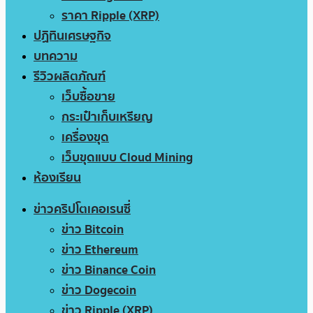
ราคา Ripple (XRP)
ปฏิทินเศรษฐกิจ
บทความ
รีวิวผลิตภัณฑ์
เว็บซื้อขาย
กระเป๋าเก็บเหรียญ
เครื่องขุด
เว็บขุดแบบ Cloud Mining
ห้องเรียน
ข่าวคริปโตเคอเรนซี่
ข่าว Bitcoin
ข่าว Ethereum
ข่าว Binance Coin
ข่าว Dogecoin
ข่าว Ripple (XRP)