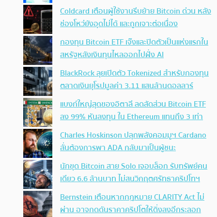
Coldcard เตือนผู้ใช้งานรีบย้าย Bitcoin ด่วน หลัง
ช่องโหว่ยังอุดไม่ได้ และถูกเจาะต่อเนื่อง
กองทุน Bitcoin ETF เจ๊งและปิดตัวเป็นแห่งแรกใน
สหรัฐหลังเงินทุนไหลออกไปฝั่ง AI
BlackRock ลุยเปิดตัว Tokenized สำหรับกองทุน
ตลาดเงินยุโรปมูลค่า 3.11 แสนล้านดอลลาร์
แบงก์ใหญ่สุดของอิตาลี ลดสัดส่วน Bitcoin ETF
ลง 99% หันลงทุน ใน Ethereum แทนถึง 3 เท่า
Charles Hoskinson ปลุกพลังคอมมูฯ Cardano
ลั่นต้องการพา ADA กลับมาเป็นผู้ชนะ
นักขุด Bitcoin สาย Solo เจอบล็อก รับทรัพย์คน
เดียว 6.6 ล้านบาท ไม่สนวิกฤตศรัทธาคริปโทฯ
Bernstein เตือนหากกฎหมาย CLARITY Act ไม่
ผ่าน อาจกดดันราคาคริปโตให้ดิ่งลงอีกระลอก