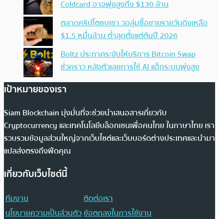
Coldcard อาจพุ่งสูงถึง $130 ล้าน
ตลาดคริปโตซบเซา วอลุ่มซื้อขายรายวันดิ่งเหลือ
$1.5 หมื่นล้าน ต่ำสุดตั้งแต่ต้นปี 2026
Boltz ประกาศระงับให้บริการ Bitcoin Swap
ชั่วคราว หลังตัวเลขการใช้ AI แฮ็กระบบพุ่งสูง
เป้าหมายของเรา
Siam Blockchain มุ่งมั่นที่จะช่วยนำเสนอสารเกี่ยวกับ
Cryptocurrency และเทคโนโลยีบล็อกเชนเพื่อคนไทย ในภาษาไทย เรา
รวบรวมข้อมูลส่วนใหญ่จากเว็บไซต์และเว็บบอร์ดต่างประเทศและนำมา
แปลส่งตรงถึงฟีดคุณ
เกี่ยวกับเว็บไซต์นี้
ทีมงาน
ติดต่อเรา
นโยบายความเป็นส่วนตัว
ข้อตกลงในการใช้งาน