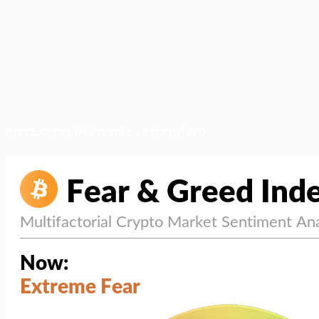
สภาวะตลาด (ความกลัว vs ความโลภ)