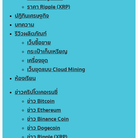
ราคา Ripple (XRP)
ปฏิทินเศรษฐกิจ
บทความ
รีวิวผลิตภัณฑ์
เว็บซื้อขาย
กระเป๋าเก็บเหรียญ
เครื่องขุด
เว็บขุดแบบ Cloud Mining
ห้องเรียน
ข่าวคริปโตเคอเรนซี่
ข่าว Bitcoin
ข่าว Ethereum
ข่าว Binance Coin
ข่าว Dogecoin
ข่าว Ripple (XRP)