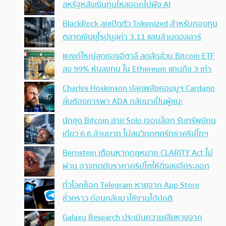
สหรัฐหลังเงินทุนไหลออกไปฝั่ง AI
BlackRock ลุยเปิดตัว Tokenized สำหรับกองทุน
ตลาดเงินยุโรปมูลค่า 3.11 แสนล้านดอลลาร์
แบงก์ใหญ่สุดของอิตาลี ลดสัดส่วน Bitcoin ETF
ลง 99% หันลงทุน ใน Ethereum แทนถึง 3 เท่า
Charles Hoskinson ปลุกพลังคอมมูฯ Cardano
ลั่นต้องการพา ADA กลับมาเป็นผู้ชนะ
นักขุด Bitcoin สาย Solo เจอบล็อก รับทรัพย์คน
เดียว 6.6 ล้านบาท ไม่สนวิกฤตศรัทธาคริปโทฯ
Bernstein เตือนหากกฎหมาย CLARITY Act ไม่
ผ่าน อาจกดดันราคาคริปโตให้ดิ่งลงอีกระลอก
ทั่วโลกช็อก Telegram หายจาก App Store
ชั่วคราว ก่อนกลับมาใช้งานได้ปกติ
Galaxy Research ประเมินความเสียหายจาก