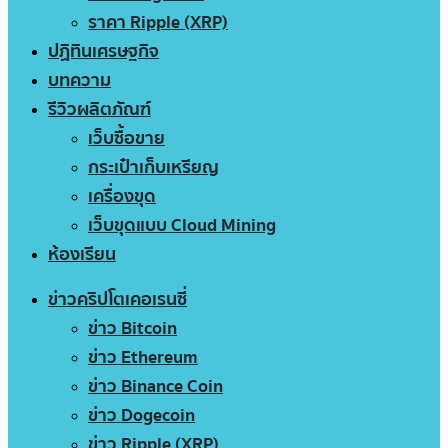
ราคา Ripple (XRP)
ปฏิทินเศรษฐกิจ
บทความ
รีวิวผลิตภัณฑ์
เว็บซื้อขาย
กระเป๋าเก็บเหรียญ
เครื่องขุด
เว็บขุดแบบ Cloud Mining
ห้องเรียน
ข่าวคริปโตเคอเรนซี่
ข่าว Bitcoin
ข่าว Ethereum
ข่าว Binance Coin
ข่าว Dogecoin
ข่าว Ripple (XRP)