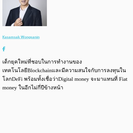
Kasamsak Wongsanin
เด็กยุคใหม่ที่ชอบในการทำงานของ
เทคโนโลยีBlockchainและมีความสนใจกับการลงทุนใน
โลกDeFi พร้อมทั้งเชื่อว่าDigital money จะมาแทนที่ Fiat
money ในอีกไม่กี่ปีข้างหน้า