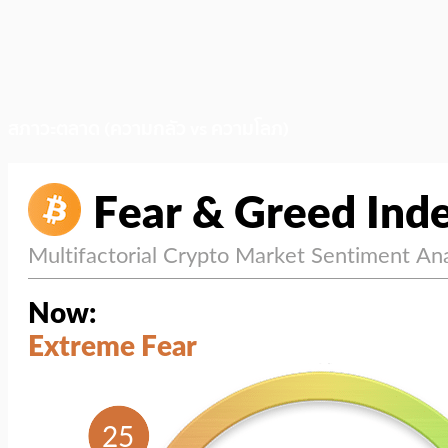
สภาวะตลาด (ความกลัว vs ความโลภ)