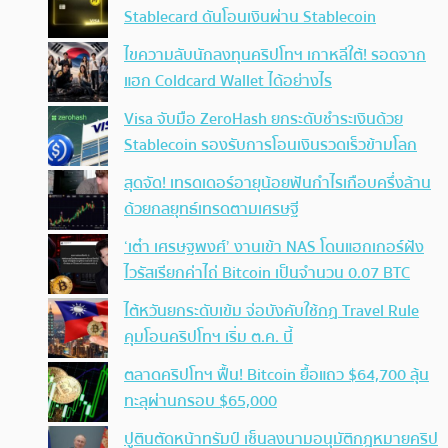
Stablecard ดันโอนเงินผ่าน Stablecoin
ไขความลับนักลงทุนคริปโทฯ เกาหลีใต้! รอดจาก
แฮก Coldcard Wallet ได้อย่างไร
Visa จับมือ ZeroHash ยกระดับชำระเงินด้วย
Stablecoin รองรับการโอนเงินรวดเร็วข้ามโลก
สุดจัด! เทรดเดอร์อายุน้อยฟันกำไรเกือบครึ่งล้าน
ด้วยกลยุทธ์เทรดตามเศรษฐี
‘เต๋า เศรษฐพงศ์’ งานเข้า NAS โดนแฮกเกอร์ฝัง
ไวรัสเรียกค่าไถ่ Bitcoin เป็นจำนวน 0.07 BTC
ไต้หวันยกระดับเข้ม จ่อบังคับใช้กฏ Travel Rule
คุมโอนคริปโทฯ เริ่ม ต.ค. นี้
ตลาดคริปโทฯ ฟื้น! Bitcoin ยื้อแถว $64,700 ลุ้น
ทะลุผ่านกรอบ $65,000
ปูตินตัดหน้าทรัมป์ เซ็นลงนามอนุมัติกฎหมายคริป