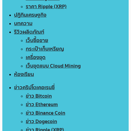
ราคา Ripple (XRP)
ปฏิทินเศรษฐกิจ
บทความ
รีวิวผลิตภัณฑ์
เว็บซื้อขาย
กระเป๋าเก็บเหรียญ
เครื่องขุด
เว็บขุดแบบ Cloud Mining
ห้องเรียน
ข่าวคริปโตเคอเรนซี่
ข่าว Bitcoin
ข่าว Ethereum
ข่าว Binance Coin
ข่าว Dogecoin
ข่าว Ripple (XRP)