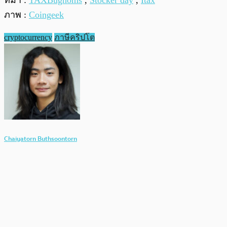
ที่มา :
TAXBugnoms
,
Stocker day
,
Itax
ภาพ :
Coingeek
cryptocurrency
ภาษีคริปโต
Chaiyatorn Buthsoontorn