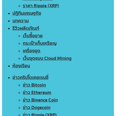
ราคา Ripple (XRP)
ปฏิทินเศรษฐกิจ
บทความ
รีวิวผลิตภัณฑ์
เว็บซื้อขาย
กระเป๋าเก็บเหรียญ
เครื่องขุด
เว็บขุดแบบ Cloud Mining
ห้องเรียน
ข่าวคริปโตเคอเรนซี่
ข่าว Bitcoin
ข่าว Ethereum
ข่าว Binance Coin
ข่าว Dogecoin
ข่าว Ripple (XRP)