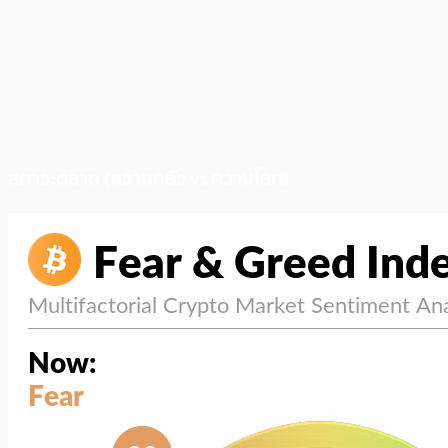
สภาวะตลาด (ความกลัว vs ความโลภ)