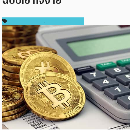
ฉบับเข้าใจง่าย
กฎหมายและรัฐบาล
,
ข่าวคริปโตเคอเรนซี่