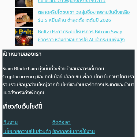
Coldcard อาจพุ่งสูงถึง $130 ล้าน
ตลาดคริปโตซบเซา วอลุ่มซื้อขายรายวันดิ่งเหลือ
$1.5 หมื่นล้าน ต่ำสุดตั้งแต่ต้นปี 2026
Boltz ประกาศระงับให้บริการ Bitcoin Swap
ชั่วคราว หลังตัวเลขการใช้ AI แฮ็กระบบพุ่งสูง
เป้าหมายของเรา
Siam Blockchain มุ่งมั่นที่จะช่วยนำเสนอสารเกี่ยวกับ
Cryptocurrency และเทคโนโลยีบล็อกเชนเพื่อคนไทย ในภาษาไทย เรา
รวบรวมข้อมูลส่วนใหญ่จากเว็บไซต์และเว็บบอร์ดต่างประเทศและนำมา
แปลส่งตรงถึงฟีดคุณ
เกี่ยวกับเว็บไซต์นี้
ทีมงาน
ติดต่อเรา
นโยบายความเป็นส่วนตัว
ข้อตกลงในการใช้งาน