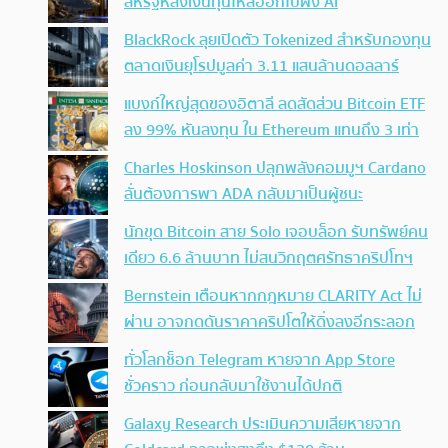
สหรัฐหลังเงินทุนไหลออกไปฝั่ง AI
BlackRock ลุยเปิดตัว Tokenized สำหรับกองทุน
ตลาดเงินยุโรปมูลค่า 3.11 แสนล้านดอลลาร์
แบงก์ใหญ่สุดของอิตาลี ลดสัดส่วน Bitcoin ETF
ลง 99% หันลงทุน ใน Ethereum แทนถึง 3 เท่า
Charles Hoskinson ปลุกพลังคอมมูฯ Cardano
ลั่นต้องการพา ADA กลับมาเป็นผู้ชนะ
นักขุด Bitcoin สาย Solo เจอบล็อก รับทรัพย์คน
เดียว 6.6 ล้านบาท ไม่สนวิกฤตศรัทธาคริปโทฯ
Bernstein เตือนหากกฎหมาย CLARITY Act ไม่
ผ่าน อาจกดดันราคาคริปโตให้ดิ่งลงอีกระลอก
ทั่วโลกช็อก Telegram หายจาก App Store
ชั่วคราว ก่อนกลับมาใช้งานได้ปกติ
Galaxy Research ประเมินความเสียหายจาก