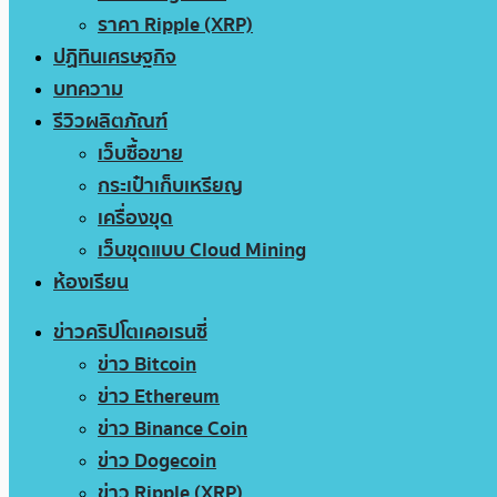
ราคา Ripple (XRP)
ปฏิทินเศรษฐกิจ
บทความ
รีวิวผลิตภัณฑ์
เว็บซื้อขาย
กระเป๋าเก็บเหรียญ
เครื่องขุด
เว็บขุดแบบ Cloud Mining
ห้องเรียน
ข่าวคริปโตเคอเรนซี่
ข่าว Bitcoin
ข่าว Ethereum
ข่าว Binance Coin
ข่าว Dogecoin
ข่าว Ripple (XRP)