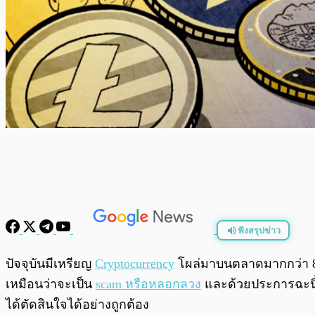
ฟังสรุปข่าว
พร้อมเล่น
ปัจจุบันมีเหรียญ
Cryptocurrency
โผล่มาบนตลาดมากกว่า 800
เหมือนว่าจะเป็น
scam หรือหลอกลวง
และด้วยประการฉะนี้ท
ได้ตัดสินใจได้อย่างถูกต้อง